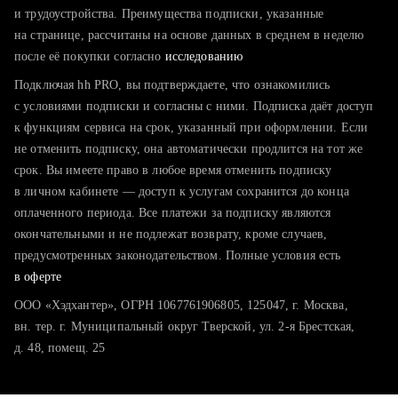
тратите много времени на поиск и вручную поднимаете
и трудоустройства. Преимущества подписки, указанные
резюме
на странице, рассчитаны на основе данных в среднем в неделю
после её покупки согласно
хотите сравнить себя с конкурентами и оценить шансы
исследованию
Подключая hh PRO, вы подтверждаете, что ознакомились
с условиями подписки и согласны с ними. Подписка даёт доступ
к функциям сервиса на срок, указанный при оформлении. Если
не отменить подписку, она автоматически продлится на тот же
срок. Вы имеете право в любое время отменить подписку
в личном кабинете — доступ к услугам сохранится до конца
оплаченного периода. Все платежи за подписку являются
окончательными и не подлежат возврату, кроме случаев,
предусмотренных законодательством. Полные условия есть
в оферте
ООО «Хэдхантер», ОГРН 1067761906805, 125047, г. Москва,
вн. тер. г. Муниципальный округ Тверской, ул. 2-я Брестская,
д. 48, помещ. 25