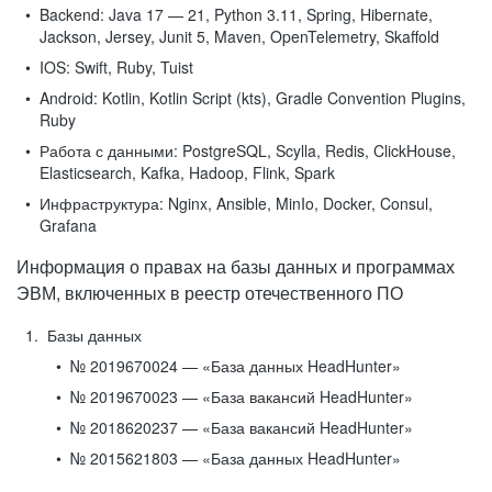
Backend:
Java 17 — 21, Python 3.11, Spring, Hibernate,
Jackson, Jersey, Junit 5, Maven, OpenTelemetry, Skaffold
IOS:
Swift, Ruby, Tuist
Android:
Kotlin, Kotlin Script (kts), Gradle Convention Plugins,
Ruby
Работа с данными:
PostgreSQL, Scylla, Redis, ClickHouse,
Elasticsearch, Kafka, Hadoop, Flink, Spark
Инфраструктура:
Nginx, Ansible, MinIo, Docker, Consul,
Grafana
Информация о правах на базы данных и программах
ЭВМ, включенных в реестр отечественного ПО
Базы данных
№ 2019670024 — «База данных HeadHunter»
№ 2019670023 — «База вакансий HeadHunter»
№ 2018620237 — «База вакансий HeadHunter»
№ 2015621803 — «База данных HeadHunter»