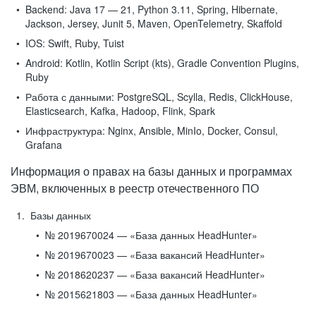
Backend:
Java 17 — 21, Python 3.11, Spring, Hibernate,
Jackson, Jersey, Junit 5, Maven, OpenTelemetry, Skaffold
IOS:
Swift, Ruby, Tuist
Android:
Kotlin, Kotlin Script (kts), Gradle Convention Plugins,
Ruby
Работа с данными:
PostgreSQL, Scylla, Redis, ClickHouse,
Elasticsearch, Kafka, Hadoop, Flink, Spark
Инфраструктура:
Nginx, Ansible, MinIo, Docker, Consul,
Grafana
Информация о правах на базы данных и программах
ЭВМ, включенных в реестр отечественного ПО
Базы данных
№ 2019670024 — «База данных HeadHunter»
№ 2019670023 — «База вакансий HeadHunter»
№ 2018620237 — «База вакансий HeadHunter»
№ 2015621803 — «База данных HeadHunter»