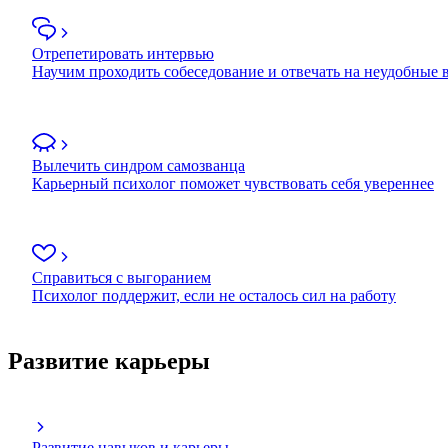
Отрепетировать интервью
Научим проходить собеседование и отвечать на неудобные
Вылечить синдром самозванца
Карьерный психолог поможет чувствовать себя увереннее
Справиться с выгоранием
Психолог поддержит, если не осталось сил на работу
Развитие карьеры
Развитие навыков и карьеры