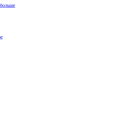
 больше
ре