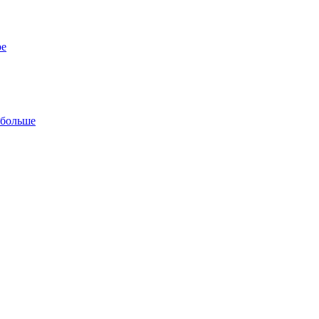
ре
 больше