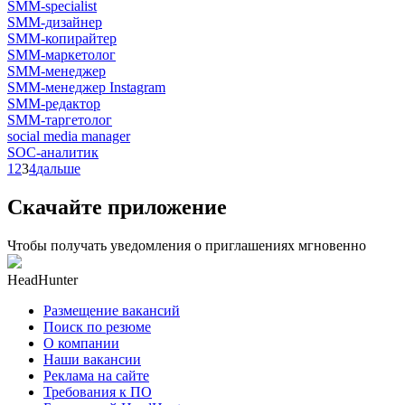
SMM-specialist
SMM-дизайнер
SMM-копирайтер
SMM-маркетолог
SMM-менеджер
SMM-менеджер Instagram
SMM-редактор
SMM-таргетолог
social media manager
SOC-аналитик
1
2
3
4
дальше
Скачайте приложение
Чтобы получать уведомления о приглашениях мгновенно
HeadHunter
Размещение вакансий
Поиск по резюме
О компании
Наши вакансии
Реклама на сайте
Требования к ПО