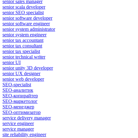
senior sales manager
senior scala developer
senior SEO specialist
senior software developer
senior software engineer
senior system administrator
senior system engineer
senior tax accountant
senior tax consultant
senior tax specialist
senior technical writer
senior UI
senior unity 3D developer
senior UX designer
senior web developer
SEO-specialist
SEO-аналитик
SEO-копирайтер
SEO-маркетолог
SEO-менеджер
SEO-оптимизатор
service delivery manager
service engineer
service manager
site reliability engineer