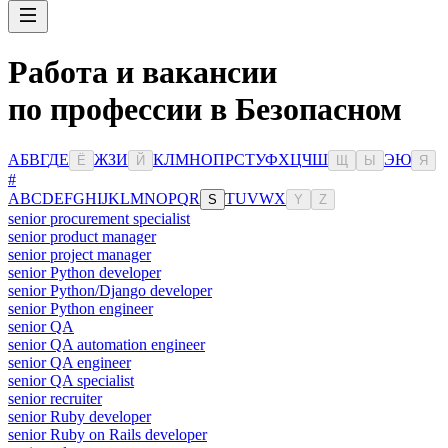
Работа и вакансии
по профессии в Безопасном
А
Б
В
Г
Д
Е
Ж
З
И
К
Л
М
Н
О
П
Р
С
Т
У
Ф
Х
Ц
Ч
Ш
Э
Ю
Ё
Й
Щ
Ы
Я
#
A
B
C
D
E
F
G
H
I
J
K
L
M
N
O
P
Q
R
T
U
V
W
X
S
Y
Z
senior procurement specialist
senior product manager
senior project manager
senior Python developer
senior Python/Django developer
senior Python engineer
senior QA
senior QA automation engineer
senior QA engineer
senior QA specialist
senior recruiter
senior Ruby developer
senior Ruby on Rails developer