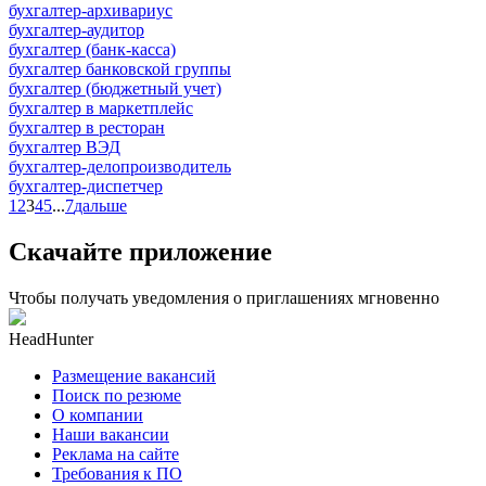
бухгалтер-архивариус
бухгалтер-аудитор
бухгалтер (банк-касса)
бухгалтер банковской группы
бухгалтер (бюджетный учет)
бухгалтер в маркетплейс
бухгалтер в ресторан
бухгалтер ВЭД
бухгалтер-делопроизводитель
бухгалтер-диспетчер
1
2
3
4
5
...
7
дальше
Скачайте приложение
Чтобы получать уведомления о приглашениях мгновенно
HeadHunter
Размещение вакансий
Поиск по резюме
О компании
Наши вакансии
Реклама на сайте
Требования к ПО