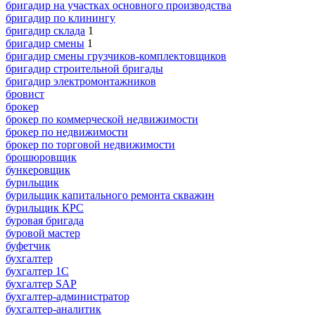
бригадир на участках основного производства
бригадир по клинингу
бригадир склада
1
бригадир смены
1
бригадир смены грузчиков-комплектовщиков
бригадир строительной бригады
бригадир электромонтажников
бровист
брокер
брокер по коммерческой недвижимости
брокер по недвижимости
брокер по торговой недвижимости
брошюровщик
бункеровщик
бурильщик
бурильщик капитального ремонта скважин
бурильщик КРС
буровая бригада
буровой мастер
буфетчик
бухгалтер
бухгалтер 1C
бухгалтер SAP
бухгалтер-администратор
бухгалтер-аналитик