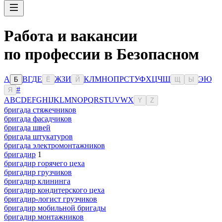
Работа и вакансии
по профессии в Безопасном
А
В
Г
Д
Е
Ж
З
И
К
Л
М
Н
О
П
Р
С
Т
У
Ф
Х
Ц
Ч
Ш
Э
Ю
Б
Ё
Й
Щ
Ы
#
Я
A
B
C
D
E
F
G
H
I
J
K
L
M
N
O
P
Q
R
S
T
U
V
W
X
Y
Z
бригада стяжечников
бригада фасадчиков
бригада швей
бригада штукатуров
бригада электромонтажников
бригадир
1
бригадир горячего цеха
бригадир грузчиков
бригадир клининга
бригадир кондитерского цеха
бригадир-логист грузчиков
бригадир мобильной бригады
бригадир монтажников