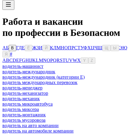
Работа и вакансии
по профессии в Безопасном
А
Б
Г
Д
Е
Ж
З
И
К
Л
М
Н
О
П
Р
С
Т
У
Ф
Х
Ц
Ч
Ш
Э
Ю
В
Ё
Й
Щ
Ы
#
Я
A
B
C
D
E
F
G
H
I
J
K
L
M
N
O
P
Q
R
S
T
U
V
W
X
Y
Z
водитель-машинист
водитель-международник
водитель-международник (категории Е)
водитель международных перевозок
водитель-менеджер
водитель-механизатор
водитель-механик
водитель микроавтобуса
водитель миксера
водитель-монтажник
водитель мусоровоза
водитель на авто компании
водитель на автомобиле компании