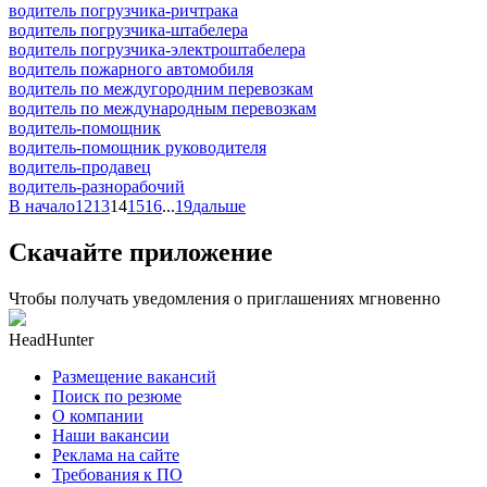
водитель погрузчика-ричтрака
водитель погрузчика-штабелера
водитель погрузчика-электроштабелера
водитель пожарного автомобиля
водитель по междугородним перевозкам
водитель по международным перевозкам
водитель-помощник
водитель-помощник руководителя
водитель-продавец
водитель-разнорабочий
В начало
12
13
14
15
16
...
19
дальше
Скачайте приложение
Чтобы получать уведомления о приглашениях мгновенно
HeadHunter
Размещение вакансий
Поиск по резюме
О компании
Наши вакансии
Реклама на сайте
Требования к ПО